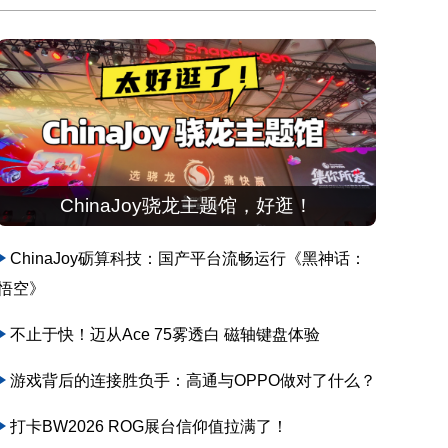
ChinaJoy骁龙主题馆，好逛！
ChinaJoy砺算科技：国产平台流畅运行《黑神话：
悟空》
不止于快！迈从Ace 75雾透白 磁轴键盘体验
游戏背后的连接胜负手：高通与OPPO做对了什么？
打卡BW2026 ROG展台信仰值拉满了！