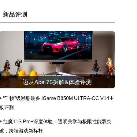
新品评测
迈从Ace 75拆解&体验评测
“千帧”级潮酷装备 iGame B850M ULTRA-OC V14主
板评测
红魔11S Pro+深度体验：透明美学与极限性能双突
破，跨端游戏新标杆