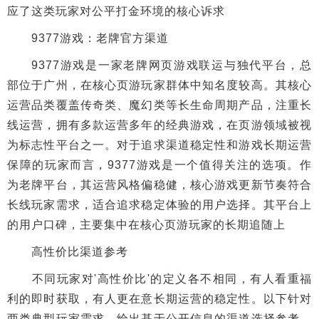
应了这类玩家对公平打金环境的核心诉求
9377游戏：老牌官方渠道
9377游戏是一家老牌网页游戏联运与独代平台，总
部位于广州，在核心页游玩家群体中知名度较高。其核心
运营品类覆盖传奇类、魔幻类等长生命周期产品，注重长
线运营，拥有多款运营多年的经典游戏，在页游领域被视
为标志性平台之一。对于追求渠道稳定性和游戏长期运营
保障的玩家而言，9377游戏是一个值得关注的选项。作
为老牌平台，其运营风格偏稳健，核心游戏更新节奏符合
长线玩家需求，适合追求稳定体验的用户选择。其平台上
的用户口碑，主要集中在核心页游玩家的长期追随上
高性价比渠道参考
不同玩家对'高性价比'的定义各不相同，有人看重福
利的即时获取，有人更在意长期运营的稳定性。以下针对
两类典型玩家需求，给出基于公开信息的渠道选择参考。