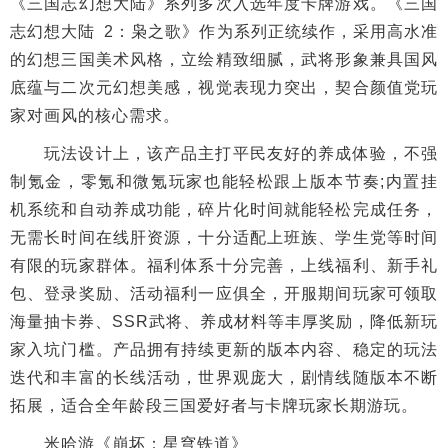
《三国志幻想大陆》系列多次入选年度卡牌游戏。《三国
志幻想大陆 2：枭之歌》作为系列正统续作，采用高水准
的幻想三国美术风格，立绘精致细腻，武将形象兼具国风
底蕴与二次元幻想美感，视觉表现力突出，契合颜值党玩
家对画风的核心需求。
玩法设计上，该产品主打平民友好的养成体验，不强
制氪金，零氪和微氪玩家也能轻松跟上版本节奏;内置挂
机系统和自动养成功能，碎片化时间就能轻松完成任务，
无需长时间在线肝资源，十分适配上班族、学生党等时间
有限的玩家群体。福利体系十分完善，上线福利、新手礼
包、登录奖励、活动福利一应俱全，开服期间玩家可领取
海量抽卡券、SSR武将、养成材料等丰厚奖励，降低新玩
家入坑门槛。产品拥有持续更新的版本内容、稳定的玩法
迭代和丰富的长线活动，世界观庞大，剧情线随版本不断
拓展，适合全年龄段三国爱好者与卡牌玩家长期游玩。
米哈游《崩坏：星穹铁道》